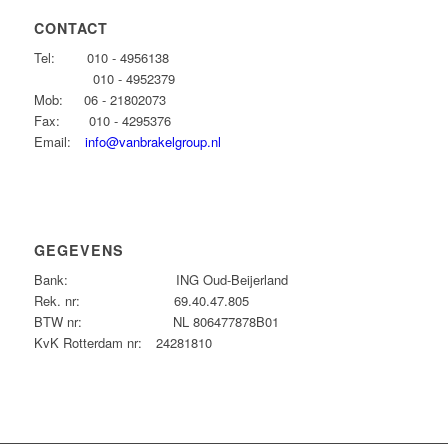
CONTACT
Tel:
010 - 4956138
010 - 4952379
Mob:
06 - 21802073
Fax:
010 - 4295376
Email:
info@vanbrakelgroup.nl
GEGEVENS
Bank:
ING Oud-Beijerland
Rek. nr:
69.40.47.805
BTW nr:
NL 806477878B01
KvK Rotterdam nr:
24281810